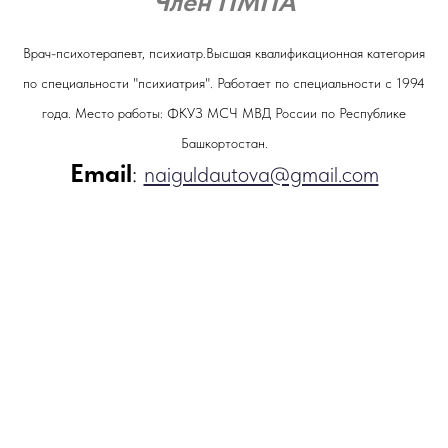
Член ПМПА
Врач-психотерапевт, психиатр.Высшая квалификационная категория
по специальности "психиатрия". Работает по специальности с 1994
года. Место работы: ФКУЗ МСЧ МВД России по Республике
Башкортостан.
Email
:
naiguldautova@gmail.com