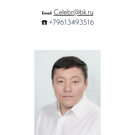
Celebr@bk.ru
Email
:
☎️
+79613493516
: