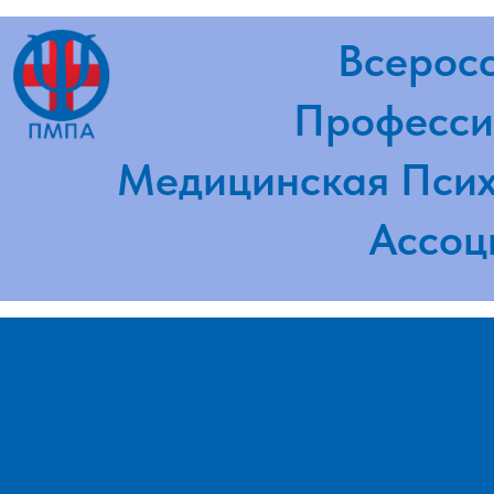
Всероссий
Профессион
Медицинская Психот
Ассоциа