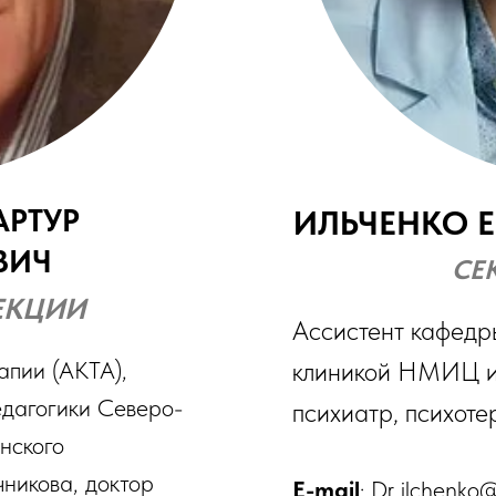
АРТУР
ИЛЬЧЕНКО 
ВИЧ
СЕ
ЕКЦИИ
Ассистент кафедр
апии (АКТА),
клиникой НМИЦ им
едагогики Северо-
психиатр, психот
нского
чникова, доктор
E-mail
: Dr_ilchenko@