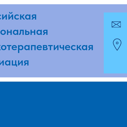
ская
pmpaspb
альная
г. Санкт-
ерапевтическая
ул. Досто
ция
www.pmp