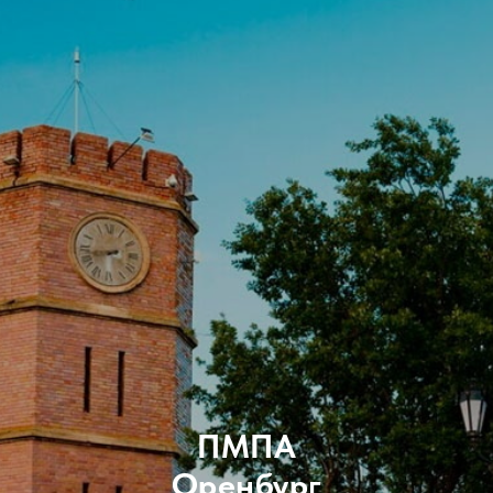
ПМПА
Оренбур
г