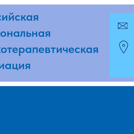
ская
pmpaspb
альная
г. Санкт-
ерапевтическая
ул. Досто
ция
www.pmp