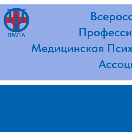
Всероссий
Профессион
Медицинская Психот
Ассоциа