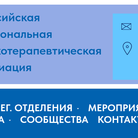
ская
pmpaspb
альная
г. Санкт-
ерапевтическая
ул. Досто
ция
www.pmp
РЕГ. ОТДЕЛЕНИЯ
МЕРОПРИ
А
СООБЩЕСТВА
КОНТАК