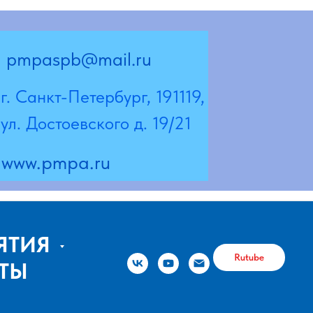
@mail.ru
Петербург, 191119,
евского д. 19/21
a.ru
ЯТИЯ
Rutube
ТЫ