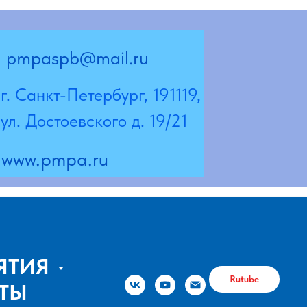
@mail.ru
Петербург, 191119,
евского д. 19/21
a.ru
ЯТИЯ
Rutube
ТЫ