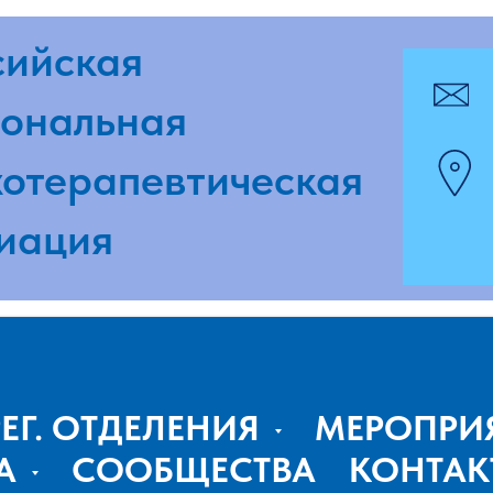
ская
pmpaspb
альная
г. Санкт-
ерапевтическая
ул. Досто
ция
www.pmp
РЕГ. ОТДЕЛЕНИЯ
МЕРОПРИ
А
СООБЩЕСТВА
КОНТАК