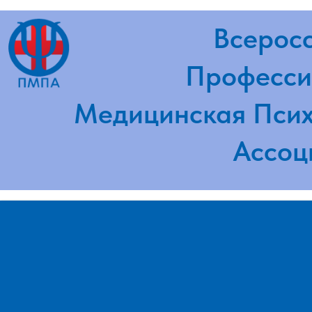
Всероссий
Профессион
Медицинская Психот
Ассоциа