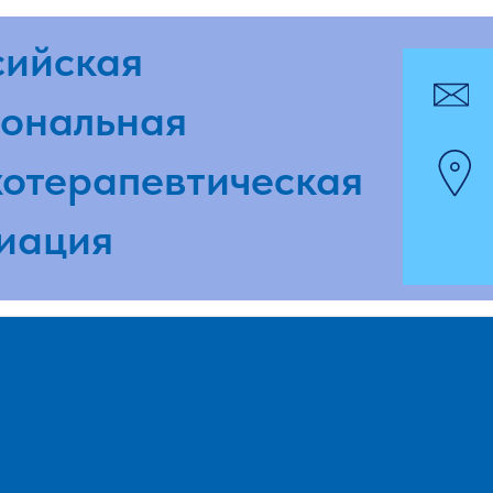
ская
pmpaspb
альная
г. Санкт-
ерапевтическая
ул. Досто
ция
www.pmp